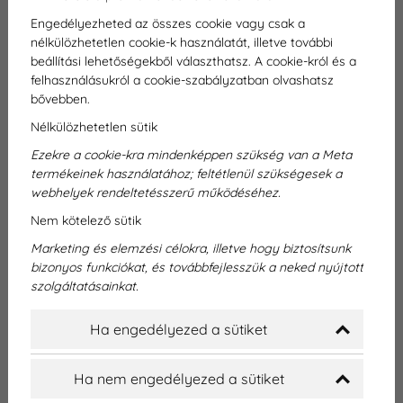
Régóta fogalmazódott bennem a saját rendelő
Engedélyezheted az összes cookie vagy csak a
nyitásának gondolata, ahol a szakmai protokoll
nélkülözhetetlen cookie-k használatát, illetve további
beállítási lehetőségekből választhatsz. A cookie-król és a
betartása mellett a számomra fontos elveket is
felhasználásukról a cookie-szabályzatban olvashatsz
érvényesíteni tudom, ahol a szaktudás az
bővebben.
empátia és a kellemes légkör egyszerre
Nélkülözhetetlen sütik
érvényesül.
Ezekre a cookie-kra mindenképpen szükség van a Meta
termékeinek használatához; feltétlenül szükségesek a
webhelyek rendeltetésszerű működéséhez.
Nem kötelező sütik
Marketing és elemzési célokra, illetve hogy biztosítsunk
bizonyos funkciókat, és továbbfejlesszük a neked nyújtott
szolgáltatásainkat.
Ha engedélyezed a sütiket
Ha nem engedélyezed a sütiket