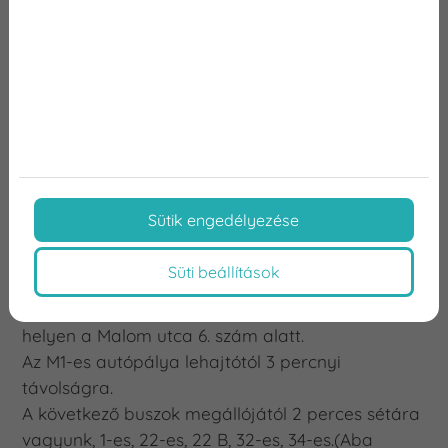
Sütik engedélyezése
Hol található a rendelő?
Süti beállítások
A rendelő Győr-Ménfőcsanak városrészben
található jól frekventált, könnyen megközelíthető
helyen a Malom utca 6. szám alatt.
Az M1-es autópálya lehajtótól 3 percnyi
távolságra.
A következő buszok megállójától 2 perces sétára
vagyunk, 1-es, 22-es, 22 B, 32-es, 34-es.(Aba