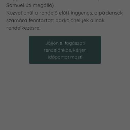
Sámuel úti megálló)
Közvetlenül a rendelő előtt ingyenes, a páciensek
számára fenntartott parkolóhelyek állnak
rendelkezésre.
Jöjjön el fogászati
rendelőnkbe, kérjen
időpontot most!