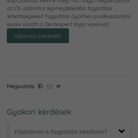
kapcsolatba velünk még ma, hogy megbeszéljük
az Ön számára legmegfelelőbb fogpótlási
lehetőségeket! Fogpótlás Győrben professzionális
kezek között a Dentexpert fogorvosaival!
Időpontot szeretnék!
Megosztás:
Gyakori kérdések
Fájdalmas a fogpótlás készítése?