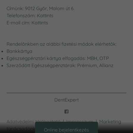
Címünk: 9012 Győr, Malom út 6.
Telefonszám:
Kattints
E-mail cím:
Kattints
Rendelőnkben az alábbi fizetési módok elérhetők:
Bankkártya
Egészségpénztári kártya elfogadás: MBH, OTP
Szerződött Egészségpénztárak: Prémium, Allianz
DentExpert
Adatvédelmi tájékoztató
|
Impresszum
| Marketing
tanácsadónk: Marketing Professzorok Kft.
Online bejelentkezés