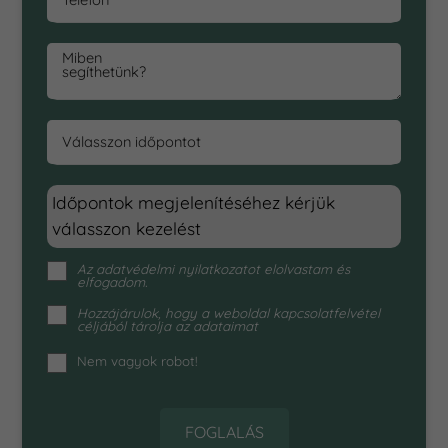
Miben
segíthetünk?
Válasszon időpontot
Időpontok megjelenítéséhez kérjük
válasszon kezelést
Az
adatvédelmi nyilatkozat
ot elolvastam és
elfogadom.
Hozzájárulok, hogy a weboldal kapcsolatfelvétel
céljából tárolja az adataimat
Nem vagyok robot!
FOGLALÁS