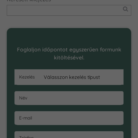
Online Időpontfoglalás
Foglaljon időpontot egyszerűen formunk
kitöltésével.
Kezelés
Név
E-mail
Telefon