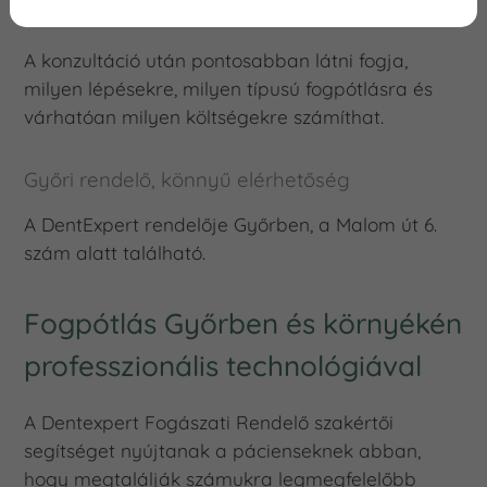
Érthető kezelési terv
A konzultáció után pontosabban látni fogja,
milyen lépésekre, milyen típusú fogpótlásra és
várhatóan milyen költségekre számíthat.
Győri rendelő, könnyű elérhetőség
A DentExpert rendelője Győrben, a Malom út 6.
szám alatt található.
Fogpótlás Győrben és környékén
professzionális technológiával
A Dentexpert Fogászati Rendelő szakértői
segítséget nyújtanak a pácienseknek abban,
hogy megtalálják számukra legmegfelelőbb