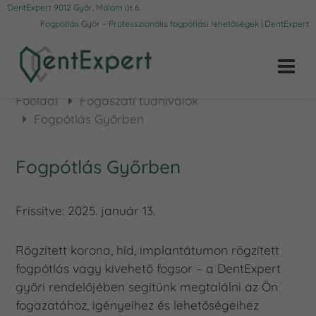
DentExpert 9012 Győr, Malom út 6.
Fogpótlás Győr – Professzionális fogpótlási lehetőségek | DentExpert
Főoldal
Fogászati tudnivalók
Fogpótlás Győrben
Fogpótlás Győrben
Frissítve:
2025. január 13.
Rögzített korona, híd, implantátumon rögzített
fogpótlás vagy kivehető fogsor – a DentExpert
győri rendelőjében segítünk megtalálni az Ön
fogazatához, igényeihez és lehetőségeihez