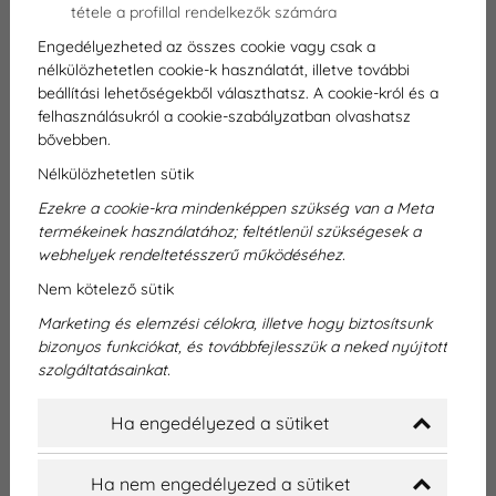
tétele a profillal rendelkezők számára
Engedélyezheted az összes cookie vagy csak a
nélkülözhetetlen cookie-k használatát, illetve további
Fogpótlás Győrben!
beállítási lehetőségekből választhatsz. A cookie-król és a
felhasználásukról a cookie-szabályzatban olvashatsz
bővebben.
✅ Győri magán fogászati rendelő
Nélkülözhetetlen sütik
✅ Személyre szabott kezelési terv
Ezekre a cookie-kra mindenképpen szükség van a Meta
✅ Koronák, hidak, implantátumos fogpótlások
termékeinek használatához; feltétlenül szükségesek a
✅ Esztétikus, természetes hatású megoldások
webhelyek rendeltetésszerű működéséhez.
✅ Bankkártyás és egészségpénztári fizetési
Nem kötelező sütik
lehetőség
Marketing és elemzési célokra, illetve hogy biztosítsunk
bizonyos funkciókat, és továbbfejlesszük a neked nyújtott
Ön is úgy érzi, hogy mosolya nem tökéletes, és
szolgáltatásainkat.
úgy gondolja, hogy a fogpótlásra lenne
szüksége? Nem egyedül van ezzel a
Ha engedélyezed a sütiket
problémával. Sokan küzdenek hasonló fogászati
problémákkal, és gyakran nem tudják, hova
Ha nem engedélyezed a sütiket