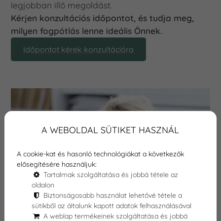
legjobban illő megoldást.
Kérjen konzultációs időpontot, és tudja meg,
milyen fogpótlás lenne ideális Önnek.
Időpontot kérek konzultációra
A WEBOLDAL SÜTIKET HASZNÁL
A cookie-kat és hasonló technológiákat a következők
elősegítésére használjuk:
Tartalmak szolgáltatása és jobbá tétele az
oldalon
Biztonságosabb használat lehetővé tétele a
sütikből az általunk kapott adatok felhasználásával
A weblap termékeinek szolgáltatása és jobbá