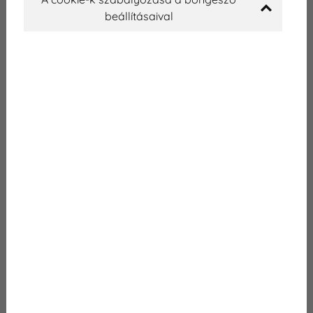
31
1
2
3
4
5
6
beállításaival
Időpontok megjelenítéséhez kérjük válasszon
kezelést
Az
adatvédelmi nyilatkozat
ot elolvastam és elfogadom.
Hozzájárulok, hogy a weboldal kapcsolatfelvétel céljából
tárolja az adataimat
Nem vagyok robot!
FOGLALÁS
Várjuk a DentExpert fogászati