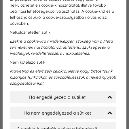
nélkülözhetetlen cookie-k használatát, illetve további
beállítási lehetőségekből választhatsz. A cookie-król és a
Telefon
felhasználásukról a cookie-szabályzatban olvashatsz
bővebben.
Miben
Nélkülözhetetlen sütik
segíthetünk?
Ezekre a cookie-kra mindenképpen szükség van a Meta
termékeinek használatához; feltétlenül szükségesek a
webhelyek rendeltetésszerű működéséhez.
«
2026. AUGUSZTUS
»
Nem kötelező sütik
H
K
Sze
Cs
P
Szo
V
Marketing és elemzési célokra, illetve hogy biztosítsunk
27
28
29
30
31
1
2
bizonyos funkciókat, és továbbfejlesszük a neked nyújtott
szolgáltatásainkat.
3
4
5
6
7
8
9
Ha engedélyezed a sütiket
10
11
12
13
14
15
16
17
18
19
20
21
22
23
Ha nem engedélyezed a sütiket
24
25
26
27
28
29
30
A cookie-k szabályozása a böngésző