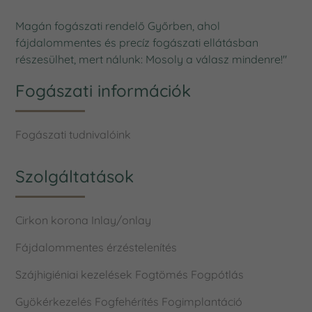
Magán fogászati rendelő Győrben, ahol
fájdalommentes és precíz fogászati ellátásban
részesülhet, mert nálunk: Mosoly a válasz mindenre!"
Fogászati információk
Fogászati tudnivalóink
Szolgáltatások
Cirkon korona
Inlay/onlay
Fájdalommentes érzéstelenítés
Szájhigiéniai kezelések
Fogtömés
Fogpótlás
Gyökérkezelés
Fogfehérítés
Fogimplantáció