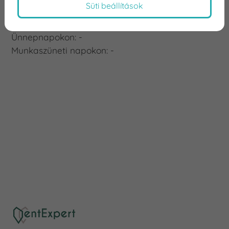
Süti beállítások
Vasárnap: Zárva
Ünnepnapokon: -
Munkaszüneti napokon: -