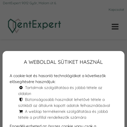
DentExpert 9012 Győr, Malom út 6.
Kapcsolat
Online Időpontfoglalás
Foglaljon időpontot egyszerűen formunk
A WEBOLDAL SÜTIKET HASZNÁL
kitöltésével.
A cookie-kat és hasonló technológiákat a következők
elősegítésére használjuk:
Kezelés
Tartalmak szolgáltatása és jobbá tétele az
oldalon
Biztonságosabb használat lehetővé tétele a
Név
sütikből az általunk kapott adatok felhasználásával
A weblap termékeinek szolgáltatása és jobbá
tétele a profillal rendelkezők számára
E-mail
Engedélyezheted az összes cookie vagy csak a