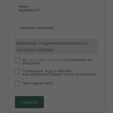
Miben
segíthetünk?
Válasszon időpontot
Időpontok megjelenítéséhez kérjük
válasszon kezelést
Az
adatvédelmi nyilatkozat
ot elolvastam és
elfogadom.
Hozzájárulok, hogy a weboldal
kapcsolatfelvétel céljából tárolja az adataimat
Nem vagyok robot!
Foglalás