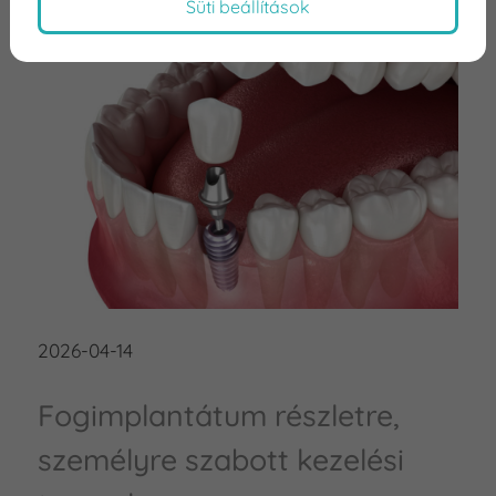
Süti beállítások
2026-04-14
Fogimplantátum részletre,
személyre szabott kezelési