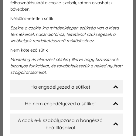
felhasználásukról a cookie-szabályzatban olvashatsz
bővebben.
Nélkülözhetetlen sütik
Ezekre a cookie-kra mindenképpen szükség van a Meta
termékeinek használatához; feltétlenül szükségesek a
webhelyek rendeltetésszerű működéséhez.
Nem kötelező sütik
Marketing és elemzési célokra, illetve hogy biztosítsunk
bizonyos funkciókat, és továbbfejlesszük a neked nyújtott
szolgáltatásainkat.
Ha engedélyezed a sütiket
Ha nem engedélyezed a sütiket
2026-07-10
A cookie-k szabályozása a böngésző
Szájsebész specialista
beállításaival
Győrben - komplex fogászati