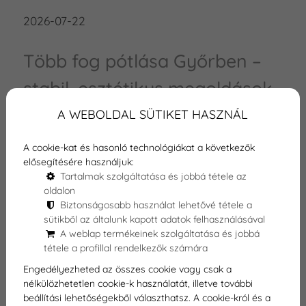
2026-07-22
Több fog pótlása Győrben –
stabil, esztétikus megoldások
foghiány esetén
A WEBOLDAL SÜTIKET HASZNÁL
Több fog hiánya nemcsak esztétikai
A cookie-kat és hasonló technológiákat a következők
probléma. Hatással lehet a rágásra, a
elősegítésére használjuk:
beszédre, az arc harmóniájára, a harapásra
Tartalmak szolgáltatása és jobbá tétele az
és a megmaradt fogak terhelésére is. Ha több
oldalon
Biztonságosabb használat lehetővé tétele a
foga hiányzik, vagy régi fogpótlása már
sütikből az általunk kapott adatok felhasználásával
kényelmetlen, érdemes olyan megoldást
A weblap termékeinek szolgáltatása és jobbá
választani, amely nemcsak pótolja a fogakat,
tétele a profillal rendelkezők számára
hanem hosszú távon is stabil, kényelmes és
Engedélyezheted az összes cookie vagy csak a
természetes hatású ered...
nélkülözhetetlen cookie-k használatát, illetve további
beállítási lehetőségekből választhatsz. A cookie-król és a