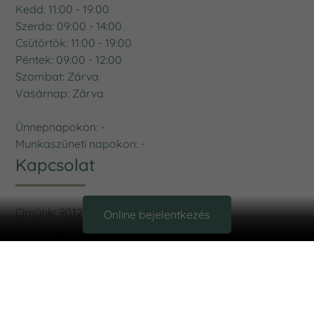
Kedd: 11:00 - 19:00
Szerda: 09:00 - 14:00
Csütörtök: 11:00 - 19:00
Péntek: 09:00 - 12:00
Szombat: Zárva
Vasárnap: Zárva
Ünnepnapokon: -
Munkaszüneti napokon: -
Kapcsolat
Címünk: 9012 Győr, Malom út 6.
Online bejelentkezés
Telefonszám:
Kattints
E-mail cím:
Kattints
Rendelőnkben az alábbi fizetési módok elérhetők:
Bankkártya