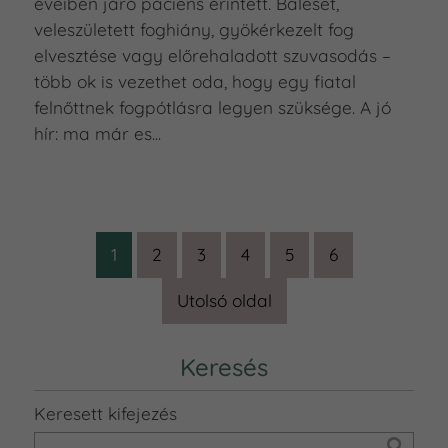
éveiben járó páciens érintett. Baleset,
veleszületett foghiány, gyökérkezelt fog
elvesztése vagy előrehaladott szuvasodás –
több ok is vezethet oda, hogy egy fiatal
felnőttnek fogpótlásra legyen szüksége. A jó
hír: ma már es...
1
2
3
4
5
6
Utolsó oldal
Keresés
Keresett kifejezés