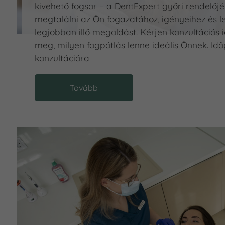
kivehető fogsor – a DentExpert győri rendelőj
megtalálni az Ön fogazatához, igényeihez és l
legjobban illő megoldást. Kérjen konzultációs 
meg, milyen fogpótlás lenne ideális Önnek. Id
konzultációra
Tovább