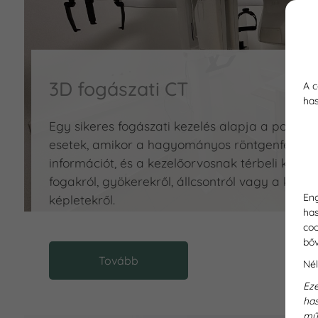
3D fogászati CT
A c
has
Egy sikeres fogászati kezelés alapja a pontos
esetek, amikor a hagyományos röntgenfelvét
információt, és a kezelőorvosnak térbeli képr
fogakról, gyökerekről, állcsontról vagy a körn
Eng
képletekről.
has
coo
bő
Tovább
Nél
Eze
has
mű