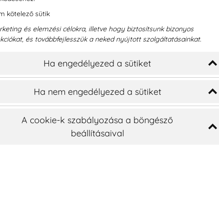
 kötelező sütik
keting és elemzési célokra, illetve hogy biztosítsunk bizonyos
kciókat, és továbbfejlesszük a neked nyújtott szolgáltatásainkat.
Ha engedélyezed a sütiket
Ha nem engedélyezed a sütiket
A cookie-k szabályozása a böngésző
beállításaival
Fogfehérítés
ra,
Ismerje meg az egyik 
amely a rendelői fog
 legmodernebb
árnyalatt fehérebb f
ntálja a