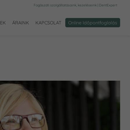
Fogászati szolgáltatásaink, kezeléseink | DentExpert
PEK
ÁRAINK
KAPCSOLAT
Online Időpontfoglalás