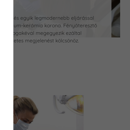
a
usabb és egyik legmodernebb eljárással
 cirkónium-kerámia korona. Fényáteresztő
etes fogakéval megegyezik ezáltal
természetes megjelenést kölcsönöz.