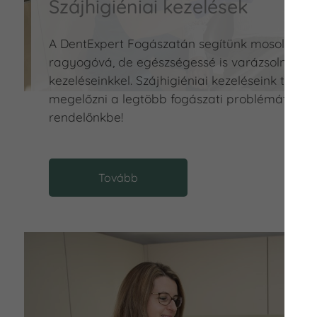
Szájhigiéniai kezelések
A DentExpert Fogászatán segítünk mosolyát 
ragyogóvá, de egészségessé is varázsolni dent
kezeléseinkkel. Szájhigiéniai kezeléseink tová
megelőzni a legtöbb fogászati problémát is - J
rendelőnkbe!
Tovább