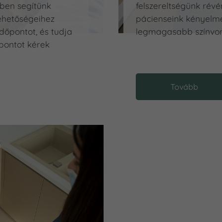
ében segítünk
felszereltségünk révé
ehetőségeihez
pácienseink kényelm
időpontot, és tudja
legmagasabb színvona
őpontot kérek
Tovább