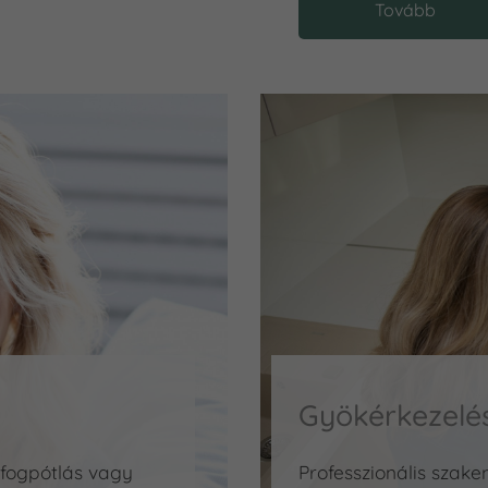
Tovább
Gyökérkezelé
 fogpótlás vagy
Professzionális szake