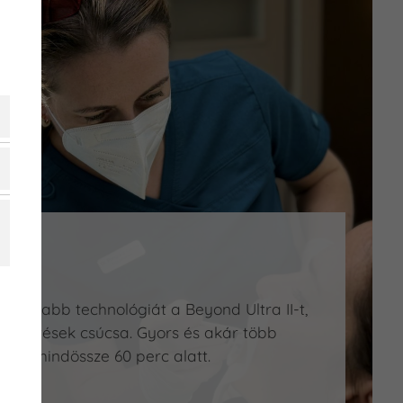
legújabb technológiát a Beyond Ultra II-t,
fehérítések csúcsa. Gyors és akár több
ogak mindössze 60 perc alatt.