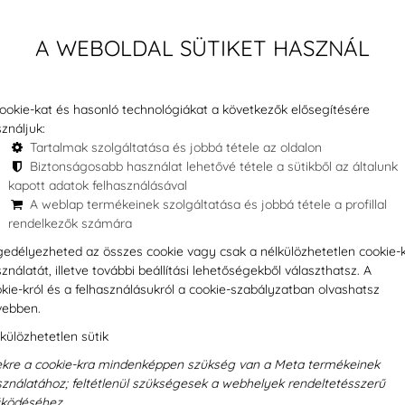
A WEBOLDAL SÜTIKET HASZNÁL
Kivehető fog
ookie-kat és hasonló technológiákat a következők elősegítésére
ználjuk:
Tartalmak szolgáltatása és jobbá tétele az oldalon
 diagnózis. Vannak
A fogak hiánya nemcs
Biztonságosabb használat lehetővé tétele a sütikből az általunk
el nem ad elegendő
problémát is okozhat.
kapott adatok felhasználásával
A weblap termékeinek szolgáltatása és jobbá tétele a profillal
e van szüksége a
költséghatékony lehe
rendelkezők számára
yező anatómiai
részleges foghiánnyal
edélyezheted az összes cookie vagy csak a nélkülözhetetlen cookie-
önbizalmukat, termé
ználatát, illetve további beállítási lehetőségekből választhatsz. A
DentExpert tapasztal
kie-król és a felhasználásukról a cookie-szabályzatban olvashatsz
szabott megoldást kí
vebben.
élvezhesse a minden
Tovább
külözhetetlen sütik
kre a cookie-kra mindenképpen szükség van a Meta termékeinek
ználatához; feltétlenül szükségesek a webhelyek rendeltetésszerű
ködéséhez.