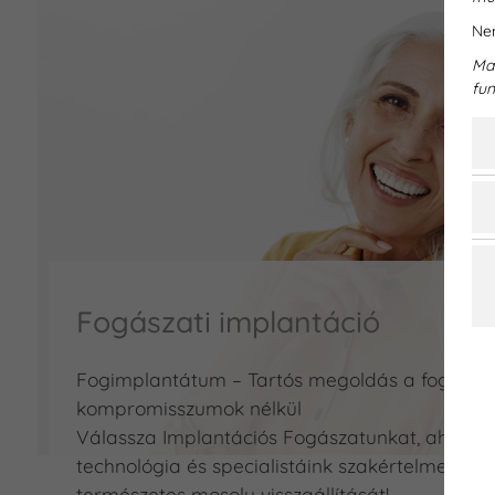
Nem
Mar
fun
Fogászati implantáció
Fogimplantátum – Tartós megoldás a foghiány
kompromisszumok nélkül
Válassza Implantációs Fogászatunkat, ahol a
technológia és specialistáink szakértelme gara
természetes mosoly visszaállítását!