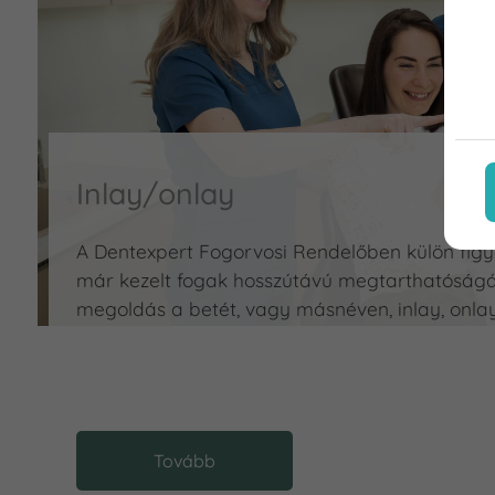
Inlay/onlay
A Dentexpert Fogorvosi Rendelőben külön figy
már kezelt fogak hosszútávú megtarthatóságár
megoldás a betét, vagy másnéven, inlay, onlay
Tovább