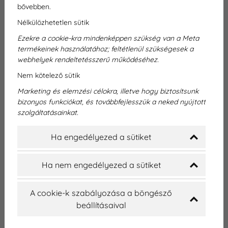
bővebben.
Nélkülözhetetlen sütik
A fogaink nemcsak az egészségünk, hanem a
Ezekre a cookie-kra mindenképpen szükség van a Meta
megjelenésünk szempontjából is kulcsszerepet
termékeinek használatához; feltétlenül szükségesek a
játszanak. Egy sérült, elszíneződött vagy letört
webhelyek rendeltetésszerű működéséhez.
fog nemcsak fájdalmat és kellemetlenséget
Nem kötelező sütik
okozhat, hanem önbizalmunkra is negatívan hat.
Marketing és elemzési célokra, illetve hogy biztosítsunk
Ilyen esetekben a modern fogászati megoldások
bizonyos funkciókat, és továbbfejlesszük a neked nyújtott
közül a cirkon korona az egyik legkorszerűbb és
szolgáltatásainkat.
legesztétikusabb választás. Ha Ön is természetes
hatású, hosszú távon megbízható fogpótlást
Ha engedélyezed a sütiket
keres Győrben vagy környékén, akkor a cirkon
korona győri klinikánkon elérhető választás lehet
Ha nem engedélyezed a sütiket
Önnek! Ismerkedjen meg a lehetőségekkel – és
persze a Dentexpert szakértelmével is!
A cookie-k szabályozása a böngésző
beállításaival
Személyes kérdése cirkon koronával,
fogpótlással, vagy más fogászati kezelésünkkel