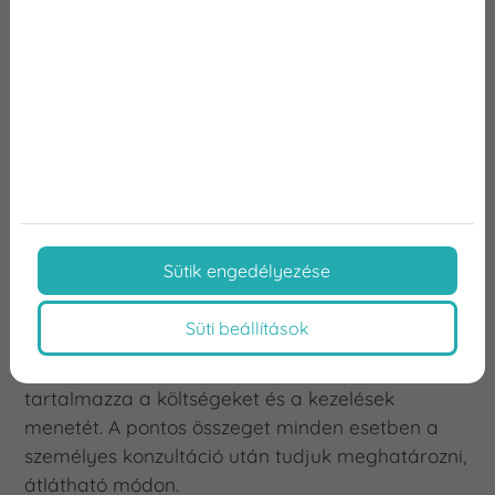
korona Győr területén?
A cirkon korona Győri fogászatunkon elérhető
ára több tényezőtől is függ:
az érintett fog állapotától,
a szükséges előkészítő kezelésektől (pl.
gyökérkezelés, fogfelépítés),
illetve attól, hogy hány korona készül.
Sütik engedélyezése
Áraink reálisak és versenyképesek, emellett
Süti beállítások
minden páciensünk számára személyre szabott
kezelési tervet készítünk, amely részletesen
tartalmazza a költségeket és a kezelések
menetét. A pontos összeget minden esetben a
személyes konzultáció után tudjuk meghatározni,
átlátható módon.