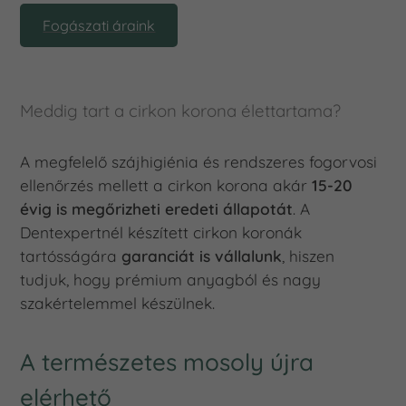
Fogászati áraink
Meddig tart a cirkon korona élettartama?
A megfelelő szájhigiénia és rendszeres fogorvosi
ellenőrzés mellett a cirkon korona akár
15-20
évig is megőrizheti eredeti állapotát
. A
Dentexpertnél készített cirkon koronák
tartósságára
garanciát is vállalunk
, hiszen
tudjuk, hogy prémium anyagból és nagy
szakértelemmel készülnek.
A természetes mosoly újra
elérhető