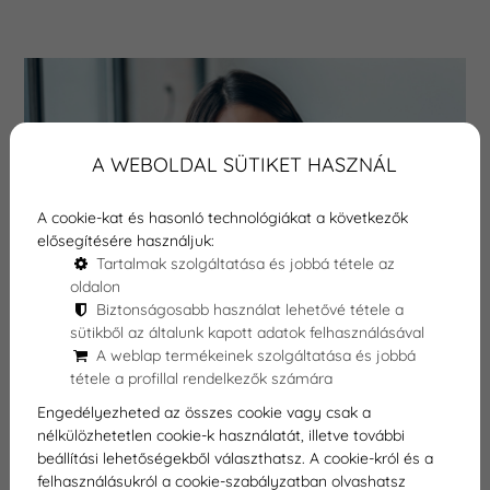
A WEBOLDAL SÜTIKET HASZNÁL
A cookie-kat és hasonló technológiákat a következők
elősegítésére használjuk:
Tartalmak szolgáltatása és jobbá tétele az
oldalon
Biztonságosabb használat lehetővé tétele a
sütikből az általunk kapott adatok felhasználásával
A weblap termékeinek szolgáltatása és jobbá
tétele a profillal rendelkezők számára
Engedélyezheted az összes cookie vagy csak a
nélkülözhetetlen cookie-k használatát, illetve további
Cirkon korona győri fogászati
beállítási lehetőségekből választhatsz. A cookie-król és a
felhasználásukról a cookie-szabályzatban olvashatsz
klinikánkon