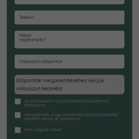
Telefon
Miben
segíthetünk?
Válasszon időpontot
Időpontok megjelenítéséhez kérjük
válasszon kezelést
Az
adatvédelmi nyilatkozat
ot elolvastam és
elfogadom.
Hozzájárulok, hogy a weboldal kapcsolatfelvétel
céljából tárolja az adataimat
Nem vagyok robot!