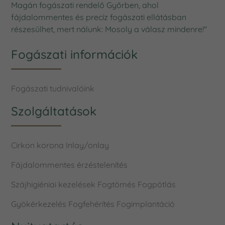
Magán fogászati rendelő Győrben, ahol
fájdalommentes és precíz fogászati ellátásban
részesülhet, mert nálunk: Mosoly a válasz mindenre!"
Fogászati információk
Fogászati tudnivalóink
Szolgáltatások
Cirkon korona
Inlay/onlay
Fájdalommentes érzéstelenítés
Szájhigiéniai kezelések
Fogtömés
Fogpótlás
Gyökérkezelés
Fogfehérítés
Fogimplantáció