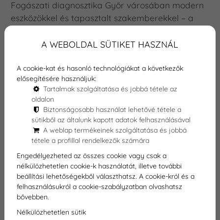
Fogászati diagnosztika Győr városában modern
eszközökkel és tapasztalt szakemberekkel – a
pontos kezelés biztos alapja a megbízható
vizsgálat.
A WEBOLDAL SÜTIKET HASZNÁL
A cookie-kat és hasonló technológiákat a következők
elősegítésére használjuk:
Tartalmak szolgáltatása és jobbá tétele az
oldalon
Biztonságosabb használat lehetővé tétele a
sütikből az általunk kapott adatok felhasználásával
A weblap termékeinek szolgáltatása és jobbá
tétele a profillal rendelkezők számára
Engedélyezheted az összes cookie vagy csak a
nélkülözhetetlen cookie-k használatát, illetve további
beállítási lehetőségekből választhatsz. A cookie-król és a
felhasználásukról a cookie-szabályzatban olvashatsz
bővebben.
Nélkülözhetetlen sütik