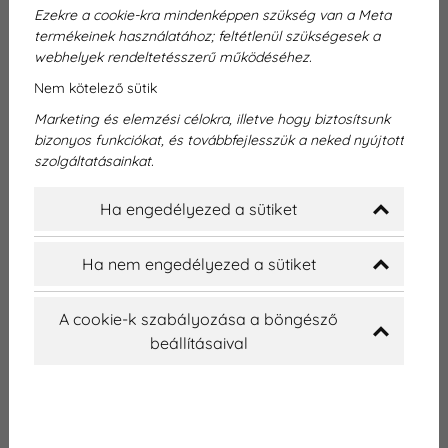
Ezekre a cookie-kra mindenképpen szükség van a Meta
termékeinek használatához; feltétlenül szükségesek a
Fogászati diagnosztika Győrben
webhelyek rendeltetésszerű működéséhez.
Nem kötelező sütik
– Dentexpert Fogászati Rendelő
Marketing és elemzési célokra, illetve hogy biztosítsunk
bizonyos funkciókat, és továbbfejlesszük a neked nyújtott
Ha fogorvoshoz fordul, jó eséllyel nemcsak
szolgáltatásainkat.
tüneteket szeretne csillapítani, hanem valódi
megoldást keres. Egy fájó fog, vérző íny vagy
Ha engedélyezed a sütiket
akár egy esztétikai probléma mögött gyakran
sokkal többről van szó, mint amit szabad
Ha nem engedélyezed a sütiket
szemmel látni lehet. Éppen ezért kulcsfontosságú,
hogy a kezelés mindig alapos vizsgálattal
A cookie-k szabályozása a böngésző
kezdődjön – pontos képet adva a szájüreg
beállításaival
aktuális állapotáról.
A fogászati diagnosztika Győr városában, a
Dentexpert Fogászati Rendelőben a