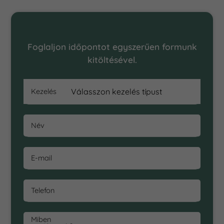
Online Időpontfoglalás
Foglaljon időpontot egyszerűen formunk
kitöltésével.
Kezelés
Név
E-mail
Telefon
Miben