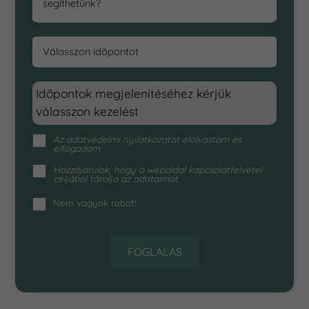
segíthetünk?
Válasszon időpontot
Időpontok megjelenítéséhez kérjük
válasszon kezelést
Az
adatvédelmi nyilatkozat
ot elolvastam és
elfogadom.
Hozzájárulok, hogy a weboldal kapcsolatfelvétel
céljából tárolja az adataimat
Nem vagyok robot!
FOGLALÁS