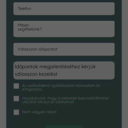
Telefon
Miben
segíthetünk?
Válasszon időpontot
Időpontok megjelenítéséhez kérjük
válasszon kezelést
Az
adatvédelmi nyilatkozat
ot elolvastam és
elfogadom.
Hozzájárulok, hogy a weboldal kapcsolatfelvétel
céljából tárolja az adataimat
Nem vagyok robot!