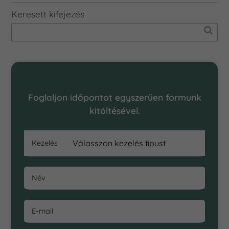
Keresett kifejezés
Online Időpontfoglalás
Foglaljon időpontot egyszerűen formunk
kitöltésével.
Kezelés
Név
E-mail