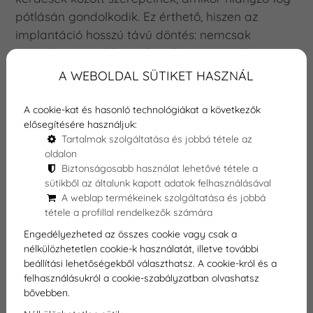
pótlásán gondolkodik. Ez érthető, hiszen az
implantáció hosszú távú döntés: nemcsak
esztétikai megoldást jelent, hanem segíthet
visszaadni a stabil rágást, a természetes mosolyt
A WEBOLDAL SÜTIKET HASZNÁL
és a magabiztosságot is.
A cookie-kat és hasonló technológiákat a következők
Fontos azonban tudni, hogy a fogbeültetés ára
elősegítésére használjuk:
Tartalmak szolgáltatása és jobbá tétele az
nem mindenkinél ugyanannyi. A végső költség
oldalon
függ a hiányzó fogak számától, az állcsont
Biztonságosabb használat lehetővé tétele a
állapotától, az implantátum típusától, valamint
sütikből az általunk kapott adatok felhasználásával
attól is, hogy szükség van-e csontpótlásra vagy
A weblap termékeinek szolgáltatása és jobbá
tétele a profillal rendelkezők számára
más előkészítő kezelésre.
Engedélyezheted az összes cookie vagy csak a
nélkülözhetetlen cookie-k használatát, illetve további
A DentExpert győri rendelőjében minden esetben
beállítási lehetőségekből választhatsz. A cookie-król és a
személyre szabott kezelési terv készül, így Ön
felhasználásukról a cookie-szabályzatban olvashatsz
pontos képet kaphat a várható lépésekről és
bővebben.
költségekről.