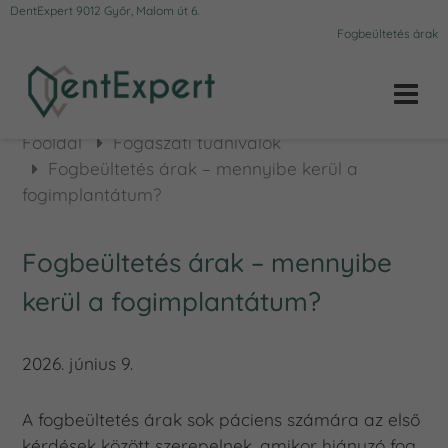
DentExpert 9012 Győr, Malom út 6.
Fogbeültetés árak
Főoldal
Fogászati tudnivalók
Fogbeültetés árak – mennyibe kerül a
fogimplantátum?
Fogbeültetés árak – mennyibe
kerül a fogimplantátum?
2026. június 9.
A fogbeültetés árak sok páciens számára az első
kérdések között szerepelnek, amikor hiányzó fog