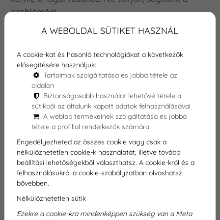
problémán!
A WEBOLDAL SÜTIKET HASZNÁL
A cookie-kat és hasonló technológiákat a következők
elősegítésére használjuk:
Tartalmak szolgáltatása és jobbá tétele az
oldalon
Biztonságosabb használat lehetővé tétele a
sütikből az általunk kapott adatok felhasználásával
A weblap termékeinek szolgáltatása és jobbá
tétele a profillal rendelkezők számára
Engedélyezheted az összes cookie vagy csak a
nélkülözhetetlen cookie-k használatát, illetve további
beállítási lehetőségekből választhatsz. A cookie-król és a
felhasználásukról a cookie-szabályzatban olvashatsz
bővebben.
Nélkülözhetetlen sütik
Ezekre a cookie-kra mindenképpen szükség van a Meta
Fogfájással küzd? Enyhítse