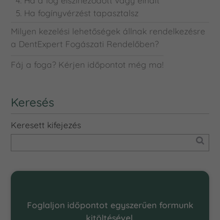
4. Ha a fog elszíneződött vagy elhalt
5. Ha fogínyvérzést tapasztalsz
Milyen kezelési lehetőségek állnak rendelkezésre
a DentExpert Fogászati Rendelőben?
Fáj a foga? Kérjen időpontot még ma!
Keresés
Keresett kifejezés
Online Időpontfoglalás
Foglaljon időpontot egyszerűen formunk
kitöltésével.