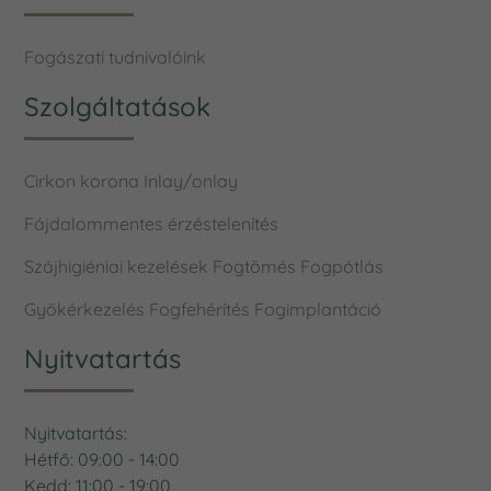
Fogászati tudnivalóink
Szolgáltatások
Cirkon korona
Inlay/onlay
Fájdalommentes érzéstelenítés
Szájhigiéniai kezelések
Fogtömés
Fogpótlás
Gyökérkezelés
Fogfehérítés
Fogimplantáció
Nyitvatartás
Nyitvatartás:
Hétfő: 09:00 - 14:00
Kedd: 11:00 - 19:00