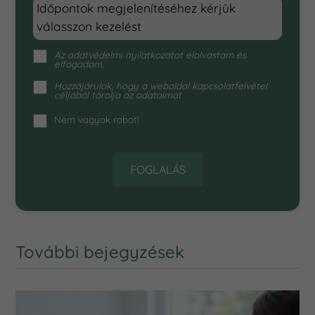
Időpontok megjelenítéséhez kérjük
válasszon kezelést
Az
adatvédelmi nyilatkozat
ot elolvastam és
elfogadom.
Hozzájárulok, hogy a weboldal kapcsolatfelvétel
céljából tárolja az adataimat
Nem vagyok robot!
FOGLALÁS
További bejegyzések