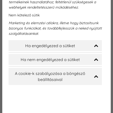
termékeinek használatához; feltétlenül szükségesek a
webhelyek rendeltetésszerű működéséhez.
fájdalmát, mi pedig kezeljük a
Nem kötelező sütik
problémát!
Marketing és elemzési célokra, illetve hogy biztosítsunk
bizonyos funkciókat, és továbbfejlesszük a neked nyújtott
A fogfájás az egyik leggyakoribb és
szolgáltatásainkat.
legkellemetlenebb egészségügyi probléma,
Ha engedélyezed a sütiket
amellyel szinte mindenki találkozik élete során. A
fájdalom intenzitása változhat a tompa, állandó
kellemetlenségtől egészen a szinte
Ha nem engedélyezed a sütiket
elviselhetetlen, lüktető érzésig. Sokakban felmerül
a kérdés: mit tehetnek otthon a fájdalom
A cookie-k szabályozása a böngésző
enyhítése érdekében, és mikor szükséges
beállításaival
mindenképpen felkeresni a fogorvost?
Ebben a cikkben körbejárjuk a fogfájás
lehetséges okait, otthoni kezelésének
lehetőségeit, valamint azt, hogy mikor javasolt