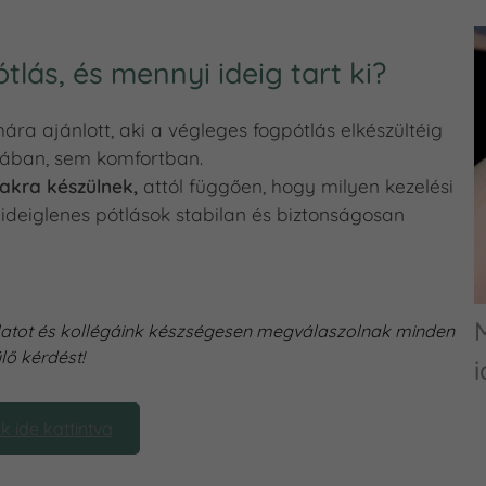
tlás, és mennyi ideig tart ki?
ra ajánlott, aki a végleges fogpótlás elkészültéig
kában, sem komfortban.
akra készülnek,
attól függően, hogy milyen kezelési
ideiglenes pótlások stabilan és biztonságosan
M
latot és kollégáink készségesen megválaszolnak minden
lő kérdést!
k ide kattintva