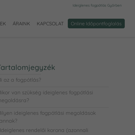
Ideiglenes fogpótlás Győrben
PEK
ÁRAINK
KAPCSOLAT
Online Időpontfoglalás
Tartalomjegyzék
i az a fogpótlás?
ikor van szükség ideiglenes fogpótlási
egoldásra?
ilyen ideiglenes fogpótlási megoldások
annak?
Ideiglenes rendelői korona (azonnali