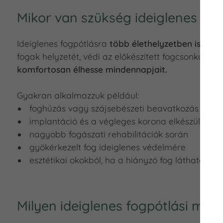
Mikor van szükség ideiglenes fo
Ideiglenes fogpótlásra
több élethelyzetben is szük
fogak helyzetét, védi az előkészített fogcsonkot, és
komfortosan élhesse mindennapjait.
Gyakran alkalmazzuk például:
foghúzás vagy szájsebészeti beavatkozás után
implantáció és a végleges korona elkészülte köz
nagyobb fogászati rehabilitációk során
gyökérkezelt fog ideiglenes védelmére
esztétikai okokból, ha a hiányzó fog látható hel
Milyen ideiglenes fogpótlási me