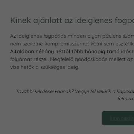
Kinek ajánlott az ideiglenes fogpó
Az ideiglenes fogpótlás minden olyan páciens számá
nem szeretne kompromisszumot kötni sem esztéti
Általában néhány héttől több hónapig tartó idősz
folyamat részei. Megfelelő gondoskodás mellett az 
viselhetők a szükséges ideig.
További kérdései vannak? Vegye fel velünk a kapcso
felmerü
Írjon nekün