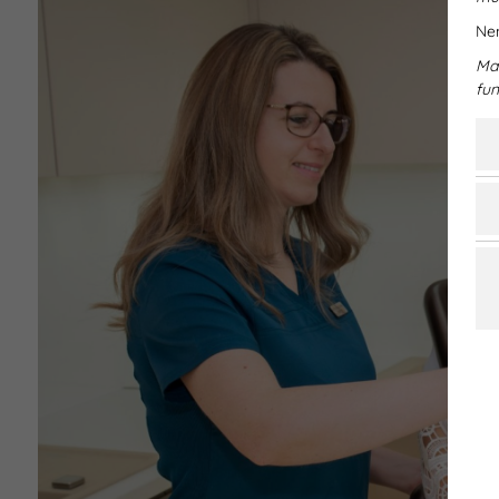
Nem
Mar
fun