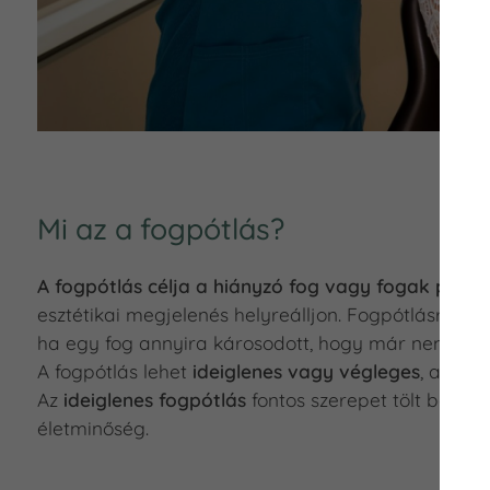
Mi az a fogpótlás?
A fogpótlás célja a hiányzó fog vagy fogak pótlá
esztétikai megjelenés helyreálljon. Fogpótlásra n
ha egy fog annyira károsodott, hogy már nem men
A fogpótlás lehet
ideiglenes vagy végleges
, attól 
Az
ideiglenes fogpótlás
fontos szerepet tölt be ab
életminőség.