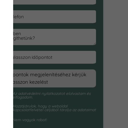
Telefon
Miben
segíthetünk?
Válasszon időpontot
Időpontok megjelenítéséhez kérjük
válasszon kezelést
Az
adatvédelmi nyilatkozat
ot elolvastam és
elfogadom.
Hozzájárulok, hogy a weboldal
kapcsolatfelvétel céljából tárolja az adataimat
Nem vagyok robot!