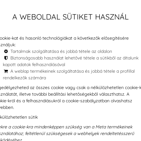
beavatkozás után nemcsak
m
ezhetnek. Ilyenkor fontos, hogy a
A WEBOLDAL SÜTIKET HASZNÁL
ens fog nélkül.
Az ideiglenes
(
i, mégis kényelmes és esztétikus
K
ookie-kat és hasonló technológiákat a következők elősegítésére
m
ználjuk:
ótlások is magas szakmai
Tartalmak szolgáltatása és jobbá tétele az oldalon
a
Biztonságosabb használat lehetővé tétele a sütikből az általunk
y a páciensek a kezelés teljes
kapott adatok felhasználásával
m
A weblap termékeinek szolgáltatása és jobbá tétele a profillal
M
rendelkezők számára
n időpontot rendelőnkbe most és
i
edélyezheted az összes cookie vagy csak a nélkülözhetetlen cookie-
t!
ználatát, illetve további beállítási lehetőségekből választhatsz. A
H
kie-król és a felhasználásukról a cookie-szabályzatban olvashatsz
g
vebben.
külözhetetlen sütik
O
kre a cookie-kra mindenképpen szükség van a Meta termékeinek
ználatához; feltétlenül szükségesek a webhelyek rendeltetésszerű
ködéséhez.