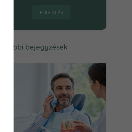
FOGLALÁS
További bejegyzések