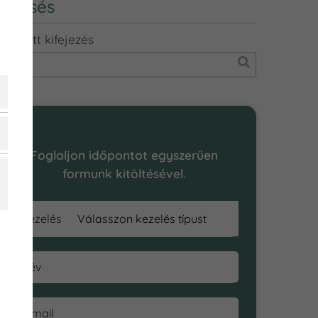
Keresés
eresett kifejezés
Online Időpontfoglalás
Foglaljon időpontot egyszerűen
formunk kitöltésével.
Kezelés
Név
E-mail