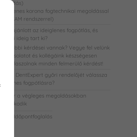
egoldás)
Ideiglenes korona fogtechnikai megoldással
CAD-CAM rendszerrel)
inek ajánlott az ideiglenes fogpótlás, és
ennyi ideig tart ki?
További kérdései vannak? Vegye fel velünk
 kapcsolatot és kollégáink készségesen
egválaszolnak minden felmerülő kérdést!
iért a DentExpert győri rendelőjét válassza
deiglenes fogpótlásra?
k
a már a végleges megoldásokban
ondolkodik
nline Időpontfoglalás