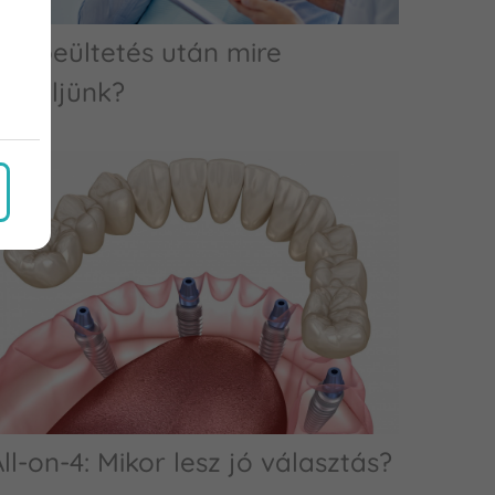
Fogbeültetés után mire
figyeljünk?
ll-on-4: Mikor lesz jó választás?