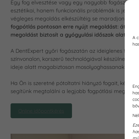
Egy fog elvesztése vagy egy nagyobb fogászati 
esztétikai, hanem funkcionális problémák is jelentk
végleges megoldás elkészültéig se maradjon a páci
fogpótlás pontosan erre nyújt megoldást: átmenet
megoldást biztosít a gyógyulási időszak alatt.
A c
has
A DentExpert győri fogászatán az ideiglenes fogp
színvonalon, korszerű technológiával készülnek, hog
ideje alatt magabiztosan mosolyoghassanak.
Ha Ön is szeretné pótoltatni hiányzó fogait, kérje
Eng
segítünk megtalálni a legjobb fogpótlási megoldás
has
coo
bő
Online időpontkérés
Nél
Eze
has
mű