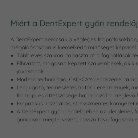
Miért a DentExpert győri rendelőj
A DentExpert nemcsak a végleges fogpótlásokban,
megoldásokban is kiemelkedő minőséget képvisel.
Több éves szakmai tapasztalat a fogpótlások ter
Elhivatott, magasan képzett szakemberek, akik
javasolnak
Modern technológia, CAD-CAM rendszerrel támog
Lenyűgöző, természetes hatású eredmények, már a
formája és áttetszősége harmonizál a meglévő f
Empatikus hozzáállás, stresszmentes környezet é
A DentExpert győri rendelőjében az ideiglenes
gondosan megtervezett, hosszú távú fogászati el