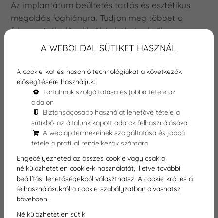
Az implantátum beültetés tartós és esztétikus
megoldás foghiányra. Tudjon meg többet a
folyamatról, előnyökről és költségekről a
Dentexpert Klinikán!
A WEBOLDAL SÜTIKET HASZNÁL
A cookie-kat és hasonló technológiákat a következők
elősegítésére használjuk:
Tartalmak szolgáltatása és jobbá tétele az
oldalon
Biztonságosabb használat lehetővé tétele a
sütikből az általunk kapott adatok felhasználásával
A weblap termékeinek szolgáltatása és jobbá
tétele a profillal rendelkezők számára
Engedélyezheted az összes cookie vagy csak a
nélkülözhetetlen cookie-k használatát, illetve további
beállítási lehetőségekből választhatsz. A cookie-król és a
felhasználásukról a cookie-szabályzatban olvashatsz
bővebben.
Nélkülözhetetlen sütik