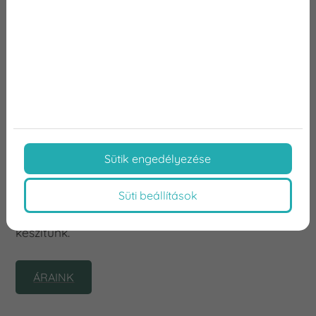
beültetés?
Az implantátum beültetés ára több tényezőtől
függ, például:
az implantátum típusa és minősége,
az állcsont állapota és a szükséges előkészítő
kezelések,
a beavatkozás komplexitása.
Sütik engedélyezése
A Dentexpert Fogászati Klinikán egyéni
Süti beállítások
konzultáció során állapítjuk meg a pontos
költségeket, és személyre szabott kezelési tervet
készítünk.
ÁRAINK