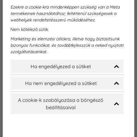
Ezekre a cookie-kra mindenképpen szükség van a Meta
termékeinek használatához; feltétlenül szükségesek a
Implantátum beültetés a
webhelyek rendeltetésszerű működéséhez.
Nem kötelező sütik
Dentexpert Fogászati Klinikán
Marketing és elemzési célokra, illetve hogy biztosítsunk
bizonyos funkciókat, és továbbfejlesszük a neked nyújtott
Az egészséges és esztétikus mosoly nemcsak
szolgáltatásainkat.
önbizalmat ad, hanem hozzájárul a megfelelő
rágási funkcióhoz és az állkapocs egészségének
Ha engedélyezed a sütiket
megőrzéséhez is. A foghiány azonban sokak
életében problémát jelenthet, hiszen nemcsak a
Ha nem engedélyezed a sütiket
megjelenésre, hanem a mindennapi
életminőségre is hatással van. A modern
A cookie-k szabályozása a böngésző
fogászati megoldásoknak köszönhetően az
beállításaival
implantátum beültetés ma már az egyik legjobb
lehetőség a hiányzó fogak pótlására.
Hiányzik egy foga? Lehet, hogy Önnek is