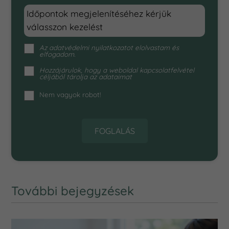
Időpontok megjelenítéséhez kérjük
válasszon kezelést
Az
adatvédelmi nyilatkozat
ot elolvastam és
elfogadom.
Hozzájárulok, hogy a weboldal kapcsolatfelvétel
céljából tárolja az adataimat
Nem vagyok robot!
FOGLALÁS
További bejegyzések