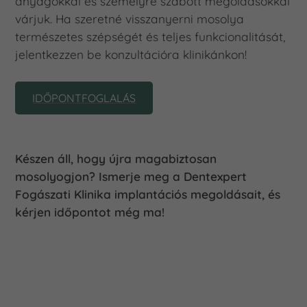
anyagokkal és személyre szabott megoldásokkal
várjuk. Ha szeretné visszanyerni mosolya
természetes szépségét és teljes funkcionalitását,
jelentkezzen be konzultációra klinikánkon!
IDŐPONTFOGLALÁS
Készen áll, hogy újra magabiztosan
mosolyogjon? Ismerje meg a Dentexpert
Fogászati Klinika implantációs megoldásait, és
kérjen időpontot még ma!