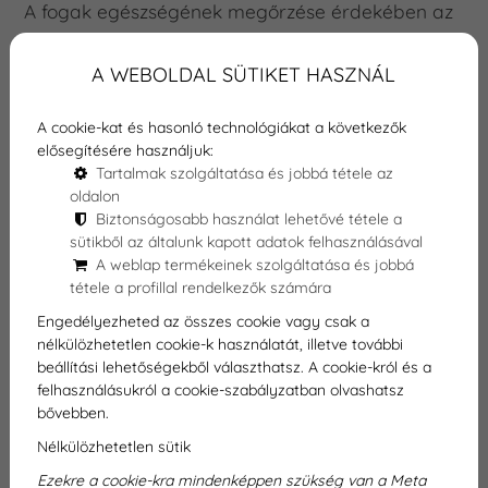
A fogak egészségének megőrzése érdekében az
otthoni fogápolás fontos szerepet játszik, és
számos egyszerű, de hatékony módszer létezik
A WEBOLDAL SÜTIKET HASZNÁL
az egészségesebb fogakért. A Dentexpert
Fogászati Rendelő orvosainak szakértelme és
A cookie-kat és hasonló technológiákat a következők
elősegítésére használjuk:
tanácsai tovább segíthetik az optimális
Tartalmak szolgáltatása és jobbá tétele az
fogápolási rutin kialakításában.
oldalon
Biztonságosabb használat lehetővé tétele a
sütikből az általunk kapott adatok felhasználásával
A weblap termékeinek szolgáltatása és jobbá
tétele a profillal rendelkezők számára
Engedélyezheted az összes cookie vagy csak a
nélkülözhetetlen cookie-k használatát, illetve további
beállítási lehetőségekből választhatsz. A cookie-król és a
felhasználásukról a cookie-szabályzatban olvashatsz
bővebben.
Nélkülözhetetlen sütik
Ezekre a cookie-kra mindenképpen szükség van a Meta