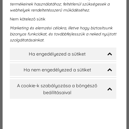
termékeinek használatához; feltétlenül szükségesek a
webhelyek rendeltetésszerű működéséhez.
Nem kötelező sütik
Marketing és elemzési célokra, illetve hogy biztosítsunk
bizonyos funkciókat, és továbbfejlesszük a neked nyújtott
Hogyan ápolhatja otthon fogait?
szolgáltatásainkat.
Ha engedélyezed a sütiket
Az egészséges fogak és íny elérése és megőrzése
kulcsfontosságú az általános jó egészség
Ha nem engedélyezed a sütiket
fenntartásához. Az otthoni fogápolás fontos része
ennek a folyamatnak, és számos egyszerű, de
A cookie-k szabályozása a böngésző
hatékony módszer létezik, amelyek segíthetnek
beállításaival
az egészségesebb fogak és íny elérésében.
Ebben a cikkben 10 hatékony otthoni fogápolási
tippet osztanak meg fogorvosaink, amelyek
segítenek abban, hogy mosolya mindig ragyogó
legyen, és fogai egészségesek maradjanak.