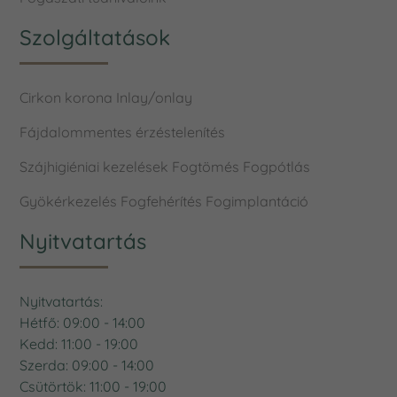
Fogászati információk
Fogászati tudnivalóink
Szolgáltatások
Cirkon korona
Inlay/onlay
Fájdalommentes érzéstelenítés
Szájhigiéniai kezelések
Fogtömés
Fogpótlás
Gyökérkezelés
Fogfehérítés
Fogimplantáció
Nyitvatartás
Nyitvatartás: