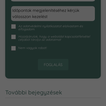
Időpontok megjelenítéséhez kérjük
válasszon kezelést
Az
adatvédelmi nyilatkozat
ot elolvastam és
elfogadom.
Hozzájárulok, hogy a weboldal kapcsolatfelvétel
céljából tárolja az adataimat
Nem vagyok robot!
FOGLALÁS
További bejegyzések