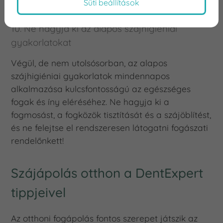
Süti beállítások
10. Ne hagyja ki az alapos szájhigiéniai
gyakorlatokat
Végül, de nem utolsósorban, az alapos
szájhigiéniai gyakorlatok mindennapos
alkalmazása kulcsfontosságú az egészséges
fogak és íny eléréséhez. Ne hagyja ki a
fogmosást, a fogközök tisztítását és a szájöblítést,
és ne felejtse el rendszeresen látogatni fogászati
rendelőnkett!
Szájápolás otthon a DentExpert
tippjeivel
Az otthoni fogápolás fontos szerepet játszik az