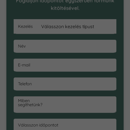
Foglaljon időpontot egyszerűen formunk
kitöltésével.
Kezelés
Név
E-mail
Telefon
Miben
segíthetünk?
Válasszon időpontot